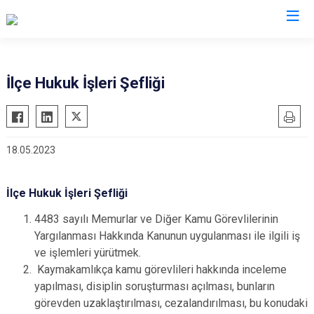
Bingöl
İlçe Hukuk İşleri Şefliği
Adaklı
Genç
18.05.2023
Karlıova
Kiğı
İlçe Hukuk İşleri Şefliği
Solhan
Yayladere
4483 sayılı Memurlar ve Diğer Kamu Görevlilerinin
Yargılanması Hakkında Kanunun uygulanması ile ilgili iş
Yedisu
ve işlemleri yürütmek.
Kaymakamlıkça kamu görevlileri hakkında inceleme
yapılması, disiplin soruşturması açılması, bunların
görevden uzaklaştırılması, cezalandırılması, bu konudaki