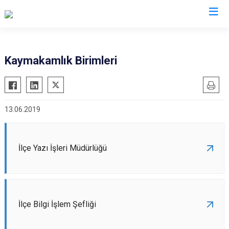
Bingöl
Kaymakamlık Birimleri
Adaklı
Genç
13.06.2019
Karlıova
Kiğı
Solhan
İlçe Yazı İşleri Müdürlüğü
Yayladere
Yedisu
İlçe Bilgi İşlem Şefliği