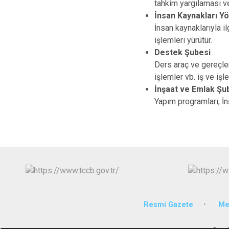
tahkim yargılaması ve
İnsan Kaynakları Y
İnsan kaynaklarıyla i
işlemleri yürütür.
Destek Şubesi
Ders araç ve gereçleri
işlemler vb. iş ve işle
İnşaat ve Emlak Şu
Yapım programları, İnş
Resmi Gazete
Mev