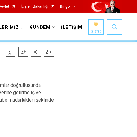
Devlet
İçişleri Bakanlığı
Bingöl
LERİMİZ
GÜNDEM
İLETİŞİM
30
°C
ramlar doğrultusunda
erine getirme iş ve
şube müdürlükleri şeklinde