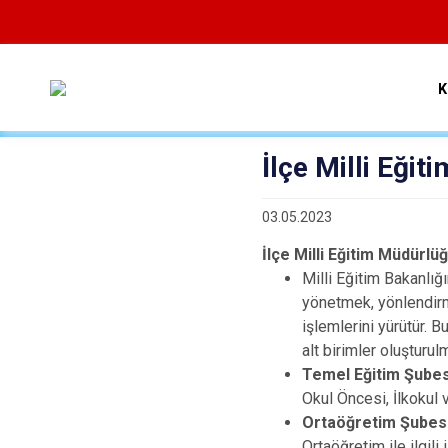
K
İlçe Milli Eği
03.05.2023
İlçe Milli Eğitim Müdürlü
Milli Eğitim Bakanlığ
yönetmek, yönlendirm
işlemlerini yürütür. 
alt birimler oluşturul
Temel Eğitim Şubes
Okul Öncesi, İlkokul ve
Ortaöğretim Şubes
Ortaöğretim ile ilgili 