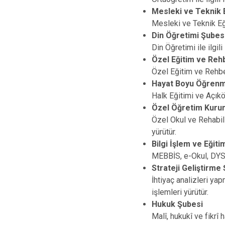
Mesleki ve Teknik 
Mesleki ve Teknik Eğit
Din Öğretimi Şubes
Din Öğretimi ile ilgili
Özel Eğitim ve Rehb
Özel Eğitim ve Rehberl
Hayat Boyu Öğrenm
Halk Eğitimi ve Açıköğ
Özel Öğretim Kurum
Özel Okul ve Rehabili
yürütür.
Bilgi İşlem ve Eğiti
MEBBİS, e-Okul, DYS, 
Strateji Geliştirme
İhtiyaç analizleri ya
işlemleri yürütür.
Hukuk Şubesi
Malî, hukukî ve fikrî 