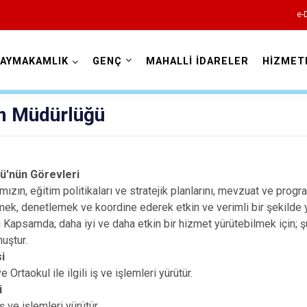
e-
AYMAKAMLIK
GENÇ
MAHALLİ İDARELER
HİZMET
Bingöl
tim Müdürlüğü
ğü'nün Görevleri
ımızın, eğitim politikaları ve stratejik planlarını, mevzuat ve prog
ek, denetlemek ve koordine ederek etkin ve verimli bir şekilde y
Adaklı
Bu Kapsamda; daha iyi ve daha etkin bir hizmet yürütebilmek için; 
Genç
muştur.
i
Karlıova
 Ortaokul ile ilgili iş ve işlemleri yürütür.
Kiğı
i
iş ve işlemleri yürütür.